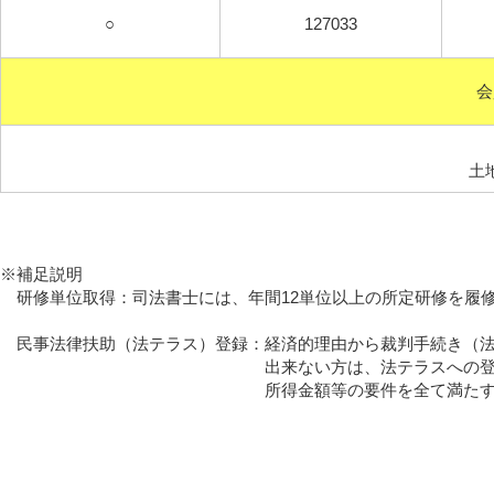
○
127033
会
土地家
※補足説明
研修単位取得：司法書士には、年間12単位以上の所定
民事法律扶助（法テラス）登録：経済的理由から裁判手続き（法
出来ない方は、法テラスへの登録会員へ
所得金額等の要件を全て満たす方は、低廉な