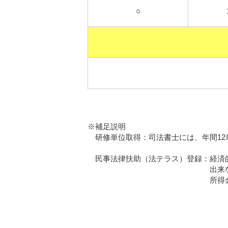
○
※補足説明
研修単位取得：司法書士には、年
民事法律扶助（法テラス）登録：経済的
出来ない方は、法テラス
所得金額等の要件を全て満