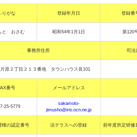
ふりがな
登録年月日
登録番
もと おさむ
昭和54年1月1日
第120
事務所住所
司法
片原２丁目２１３番地 タウンハウス良101
FAX番号
メールアドレス
sakamoto-
7-25-5779
jimusho@iris.ocn.ne.jp
理権の認定番号
法テラスへの登録
前年度所定研修1